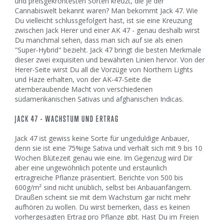
und preisgekröntesten Sorten kreuzt, die je der
Cannabiswelt bekannt waren? Man bekommt Jack 47. Wie
Du vielleicht schlussgefolgert hast, ist sie eine Kreuzung
zwischen Jack Herer und einer AK 47 - genau deshalb wirst
Du manchmal sehen, dass man sich auf sie als einen
"Super-Hybrid" bezieht. Jack 47 bringt die besten Merkmale
dieser zwei exquisiten und bewährten Linien hervor. Von der
Herer-Seite wirst Du all die Vorzüge von Northern Lights
und Haze erhalten, von der AK-47-Seite die
atemberaubende Macht von verschiedenen
südamerikanischen Sativas und afghanischen Indicas.
JACK 47 - WACHSTUM UND ERTRAG
Jack 47 ist gewiss keine Sorte für ungeduldige Anbauer,
denn sie ist eine 75%ige Sativa und verhält sich mit 9 bis 10
Wochen Blütezeit genau wie eine. Im Gegenzug wird Dir
aber eine ungewöhnlich potente und erstaunlich
ertragreiche Pflanze präsentiert. Berichte von 500 bis
600g/m² sind nicht unüblich, selbst bei Anbauanfängern.
Draußen scheint sie mit dem Wachstum gar nicht mehr
aufhören zu wollen. Du wirst bemerken, dass es keinen
vorhergesagten Ertrag pro Pflanze gibt. Hast Du im Freien