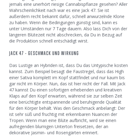
jemals eine unerhört riesige Cannabispflanze gesehen? Aller
Wahrscheinlichkeit nach war es eine Jack 47. Sie ist
außerdem recht bekannt dafür, schnell anwurzelnde Klone
zu haben. Wenn die Bedingungen günstig sind, kann es
unter Umständen nur 7 Tage dauern. Also lass Dich von der
längeren Blütezeit nicht abschrecken, da Du in Bezug auf
die Produktion schnell entschädigt wirst.
JACK 47 - GESCHMACK UND WIRKUNG
Das Lustige an Hybriden ist, dass Du das Untypische kosten
kannst. Zum Beispiel besagt die Faustregel, dass das High
einer Sativa komplett im Kopf stattfindet und nur kaum bis
gar nicht im Körper. Nun, das ist hier nicht der Fall. Mit Jack
47 kannst Du einen sofortigen erhebenden und kreativen
Klaps auf den Kopf erwarten, während sie zur selben Zeit
eine berüchtigte entspannende und beruhigende Qualität
für den Körper behält. Was den Geschmack anbelangt: Der
ist sehr süß und fruchtig mit erkennbaren Nuancen der
Tropen. Wenn man eine Blüte aufbricht, wird sie einen
aufregenden blumigen Unterton freisetzen, der an
dekorative Jasmin- und Rosengärten erinnert.