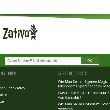
OK
RMATIONEN
LATEST BLOG POSTS
Wie Man Seinen Eigenen Magic
Mushrooms Sporenabdruck Mac
nen über Zativo
Was Ist Die Beste Temperatur 
ukte
Von Cannabis?
kte
Wie Man Salvia Divinorum Siche
Verwendet