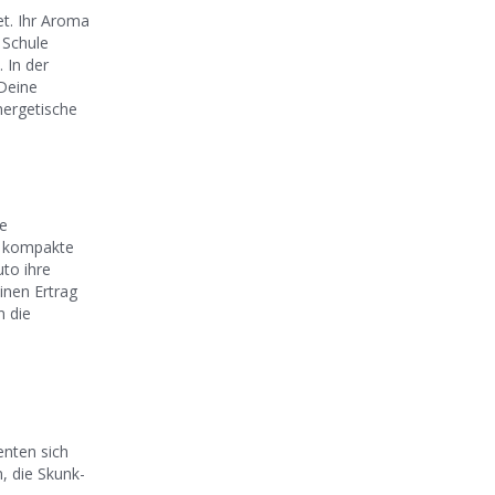
et. Ihr Aroma
 Schule
 In der
Deine
ergetische
ne
re kompakte
uto ihre
inen Ertrag
n die
enten sich
, die Skunk-