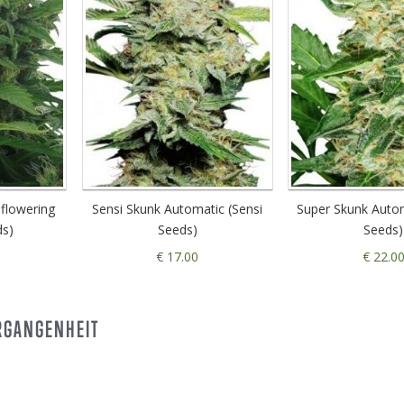
oflowering
Sensi Skunk Automatic (Sensi
Super Skunk Autom
ds)
Seeds)
Seeds)
€ 17.00
€ 22.0
ERGANGENHEIT