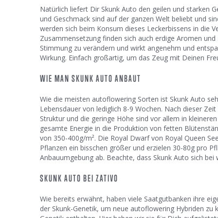
Natürlich liefert Dir Skunk Auto den geilen und starken
und Geschmack sind auf der ganzen Welt beliebt und sind
werden sich beim Konsum dieses Leckerbissens in die Ve
Zusammensetzung finden sich auch erdige Aromen und so
Stimmung zu verändern und wirkt angenehm und entspa
Wirkung. Einfach großartig, um das Zeug mit Deinen Freu
WIE MAN SKUNK AUTO ANBAUT
Wie die meisten autoflowering Sorten ist Skunk Auto sehr 
Lebensdauer von lediglich 8-9 Wochen. Nach dieser Zeit
Struktur und die geringe Höhe sind vor allem in kleineren
gesamte Energie in die Produktion von fetten Blütenstä
von 350-400g/m². Die Royal Dwarf von Royal Queen See
Pflanzen ein bisschen größer und erzielen 30-80g pro Pf
Anbauumgebung ab. Beachte, dass Skunk Auto sich bei
SKUNK AUTO BEI ZATIVO
Wie bereits erwähnt, haben viele Saatgutbanken ihre eig
der Skunk-Genetik, um neue autoflowering Hybriden zu kr