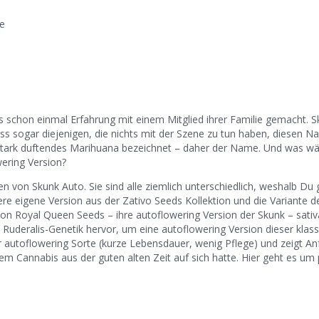
e
 schon einmal Erfahrung mit einem Mitglied ihrer Familie gemacht. Sk
ass sogar diejenigen, die nichts mit der Szene zu tun haben, diesen 
 stark duftendes Marihuana bezeichnet – daher der Name. Und was wä
ering Version?
n von Skunk Auto. Sie sind alle ziemlich unterschiedlich, weshalb Du
sere eigene Version aus der Zativo Seeds Kollektion und die Variante de
von Royal Queen Seeds – ihre autoflowering Version der Skunk – sati
 Ruderalis-Genetik hervor, um eine autoflowering Version dieser klas
er autoflowering Sorte (kurze Lebensdauer, wenig Pflege) und zeigt A
m Cannabis aus der guten alten Zeit auf sich hatte. Hier geht es um