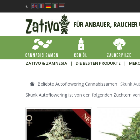
€
FÜR ANBAUER, RAUCHER
CANNABIS SAMEN
CBD ÖL
ZAUBERPILZE
ZATIVO & ZAMNESIA
|
DIE BESTEN PRODUKTE
|
MERC
Beliebte Autoflowering Cannabissamen
Skunk Au
Skunk Autoflowering ist von den folgenden Züchtern ver