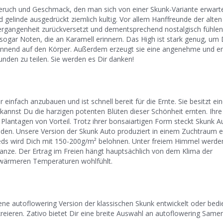
 Geruch und Geschmack, den man sich von einer Skunk-Variante erwart
 gelinde ausgedrückt ziemlich kultig. Vor allem Hanffreunde der alten
rgangenheit zurückversetzt und dementsprechend nostalgisch fühlen.
gar Noten, die an Karamell erinnern. Das High ist stark genug, um 
nnend auf den Körper. Außerdem erzeugt sie eine angenehme und en
nden zu teilen. Sie werden es Dir danken!
einfach anzubauen und ist schnell bereit für die Ernte. Sie besitzt ei
 kannst Du die harzigen potenten Blüten dieser Schönheit ernten. Ih
 Plantagen von Vorteil. Trotz ihrer bonsaiartigen Form steckt Skunk A
nden. Unsere Version der Skunk Auto produziert in einem Zuchtraum e
ds wird Dich mit 150-200g/m² belohnen. Unter freiem Himmel werde
lanze. Der Ertrag im Freien hängt hauptsächlich von dem Klima der
 wärmeren Temperaturen wohlfühlt.
ene autoflowering Version der klassischen Skunk entwickelt oder bedi
eieren. Zativo bietet Dir eine breite Auswahl an autoflowering Samen