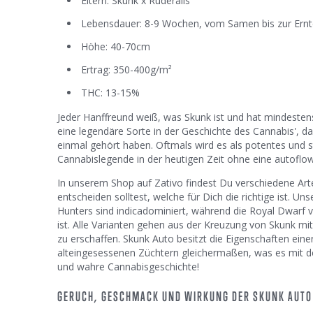
Eltern: Skunk x Ruderalis
Lebensdauer: 8-9 Wochen, vom Samen bis zur Ernt
Höhe: 40-70cm
Ertrag: 350-400g/m²
THC: 13-15%
Jeder Hanffreund weiß, was Skunk ist und hat mindestens
eine legendäre Sorte in der Geschichte des Cannabis', d
einmal gehört haben. Oftmals wird es als potentes und
Cannabislegende in der heutigen Zeit ohne eine autoflow
In unserem Shop auf Zativo findest Du verschiedene Arte
entscheiden solltest, welche für Dich die richtige ist. Un
Hunters sind indicadominiert, während die Royal Dwarf 
ist. Alle Varianten gehen aus der Kreuzung von Skunk mit
zu erschaffen. Skunk Auto besitzt die Eigenschaften ein
alteingesessenen Züchtern gleichermaßen, was es mit de
und wahre Cannabisgeschichte!
GERUCH, GESCHMACK UND WIRKUNG DER SKUNK AUTO