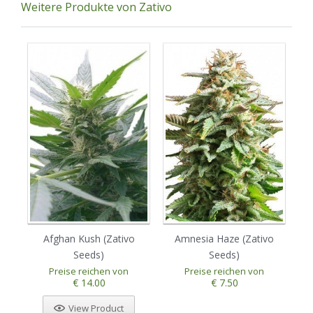
Weitere Produkte von Zativo
Afghan Kush (Zativo
Amnesia Haze (Zativo
Seeds)
Seeds)
1
2
3
4
5
Preise reichen von
Preise reichen von
€ 14.00
€ 7.50
View Product