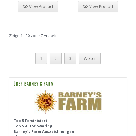
View Product
View Product
Zeige 1 - 20 von 47 Artikeln
1
2
3
Weiter
ÜBER BARNEY'S FARM
Top 5 Feminisiert
Top 5 Autoflowering
Barney's Farm Auszeichnungen