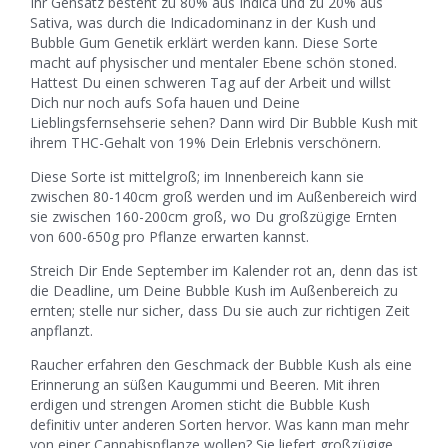
Ihr Gensatz besteht zu 80% aus Indica und zu 20% aus
Sativa, was durch die Indicadominanz in der Kush und
Bubble Gum Genetik erklärt werden kann. Diese Sorte
macht auf physischer und mentaler Ebene schön stoned.
Hattest Du einen schweren Tag auf der Arbeit und willst
Dich nur noch aufs Sofa hauen und Deine
Lieblingsfernsehserie sehen? Dann wird Dir Bubble Kush mit
ihrem THC-Gehalt von 19% Dein Erlebnis verschönern.
Diese Sorte ist mittelgroß; im Innenbereich kann sie
zwischen 80-140cm groß werden und im Außenbereich wird
sie zwischen 160-200cm groß, wo Du großzügige Ernten
von 600-650g pro Pflanze erwarten kannst.
Streich Dir Ende September im Kalender rot an, denn das ist
die Deadline, um Deine Bubble Kush im Außenbereich zu
ernten; stelle nur sicher, dass Du sie auch zur richtigen Zeit
anpflanzt.
Raucher erfahren den Geschmack der Bubble Kush als eine
Erinnerung an süßen Kaugummi und Beeren. Mit ihren
erdigen und strengen Aromen sticht die Bubble Kush
definitiv unter anderen Sorten hervor. Was kann man mehr
von einer Cannabispflanze wollen? Sie liefert großzügige