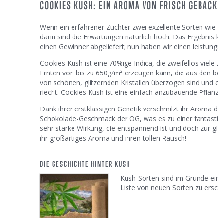
COOKIES KUSH: EIN AROMA VON FRISCH GEBAC
Wenn ein erfahrener Züchter zwei exzellente Sorten wie
dann sind die Erwartungen natürlich hoch. Das Ergebni
einen Gewinner abgeliefert; nun haben wir einen leistun
Cookies Kush ist eine 70%ige Indica, die zweifellos viele
Ernten von bis zu 650g/m² erzeugen kann, die aus den b
von schönen, glitzernden Kristallen überzogen sind und
riecht. Cookies Kush ist eine einfach anzubauende Pflanz
Dank ihrer erstklassigen Genetik verschmilzt ihr Aroma
Schokolade-Geschmack der OG, was es zu einer fantasti
sehr starke Wirkung, die entspannend ist und doch zur gl
ihr großartiges Aroma und ihren tollen Rausch!
DIE GESCHICHTE HINTER KUSH
Kush-Sorten sind im Grunde ei
Liste von neuen Sorten zu ersc