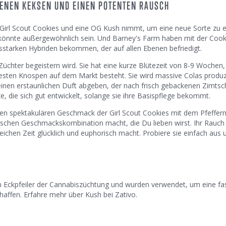
KENEN KEKSEN UND EINEN POTENTEN RAUSCH
 Girl Scout Cookies und eine OG Kush nimmt, um eine neue Sorte zu e
s könnte außergewöhnlich sein. Und Barney's Farm haben mit der Coo
gsstarken Hybriden bekommen, der auf allen Ebenen befriedigt.
 Züchter begeistern wird. Sie hat eine kurze Blütezeit von 8-9 Wochen, 
esten Knospen auf dem Markt besteht. Sie wird massive Colas produz
 einen erstaunlichen Duft abgeben, der nach frisch gebackenen Zimts
e, die sich gut entwickelt, solange sie ihre Basispflege bekommt.
 den spektakulären Geschmack der Girl Scout Cookies mit dem Pfeffer
schen Geschmackskombination macht, die Du lieben wirst. Ihr Rauch 
eichen Zeit glücklich und euphorisch macht. Probiere sie einfach aus 
n Eckpfeiler der Cannabiszüchtung und wurden verwendet, um eine fa
haffen. Erfahre mehr über Kush bei Zativo.