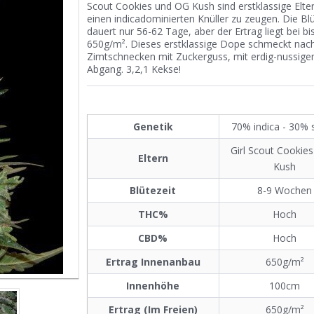
Scout Cookies und OG Kush sind erstklassige Elte
einen indicadominierten Knüller zu zeugen. Die Blü
dauert nur 56-62 Tage, aber der Ertrag liegt bei bi
650g/m². Dieses erstklassige Dope schmeckt nac
Zimtschnecken mit Zuckerguss, mit erdig-nussig
Abgang. 3,2,1 Kekse!
Genetik
70% indica - 30% 
Girl Scout Cookie
Eltern
Kush
Blütezeit
8-9 Wochen
THC%
Hoch
CBD%
Hoch
Ertrag Innenanbau
650g/m²
Innenhöhe
100cm
Ertrag (Im Freien)
650g/m²