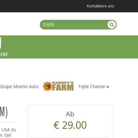
Kontaktiere uns
DENE
«
Grape Muerte Auto
Triple Cheese
»
RM)
Ab
€ 29.00
n USA zu
. Girl