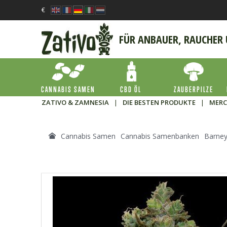
€
FÜR ANBAUER, RAUCHER
CANNABIS SAMEN
CBD ÖL
ZAUBERPILZE
ZATIVO & ZAMNESIA
|
DIE BESTEN PRODUKTE
|
MERC
Cannabis Samen
Cannabis Samenbanken
Barney