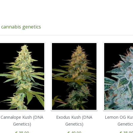
g cannabis genetics
Cannalope Kush (DNA
Exodus Kush (DNA
Lemon OG Ku
Genetics)
Genetics)
Genetic
€ 35.00
€ 40.00
€ 35.0