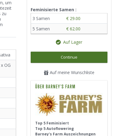
rn, um
tezeit
Feminisierte Samen :
s zu
3 Samen
€ 29.00
h
em
5 Samen
€ 62.00
Auf Lager
sativa
Continue
s x OG
Auf meine Wunschliste
ÜBER BARNEY'S FARM
Top 5 Feminisiert
Top 5 Autoflowering
Barney's Farm Auszeichnungen