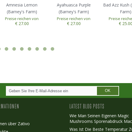
Amnesia Lemon
Ayahuasca Purple
Bad Azz Kush (
(Barney's Farm)
(Barney's Farm)
Farm)
Preise reichen von
Preise reichen von
Preise reich
€ 27.00
€ 27.00
€ 25.0
OK
RMATIONEN
LATEST BLOG POSTS
Wie Man Seinen Eigenen Magic
Mushrooms Sporenabdruck Mac
nen über Zativo
Was Ist Die Beste Temperatur 
ukte