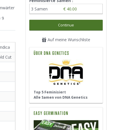
Feminisierte Samen :
Anwärter
3 Samen
€ 40.00
e
e 9
Continue
Auf meine Wunschliste
indica
ÜBER DNA GENETICS
ld Cut
Top 5 Feminisiert
²
Alle Samen von DNA Genetics
EASY GERMINATION