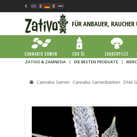
€
FÜR ANBAUER, RAUCHER
CANNABIS SAMEN
CBD ÖL
ZAUBERPILZE
ZATIVO & ZAMNESIA
|
DIE BESTEN PRODUKTE
|
MERC
Cannabis Samen
Cannabis Samenbanken
DNA G