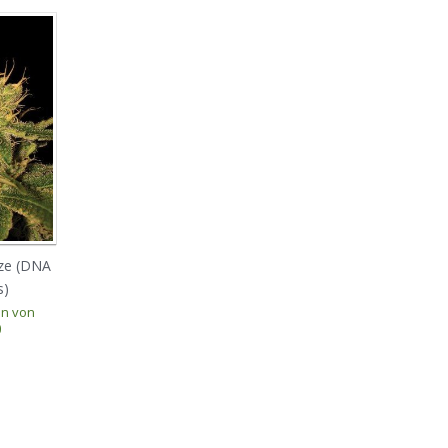
ze (DNA
Cannalope Kush (DNA
Cataract Kush (DNA
s)
Genetics)
Genetics)
en von
Preise reichen von
Preise reichen von
0
€ 35.00
€ 35.00