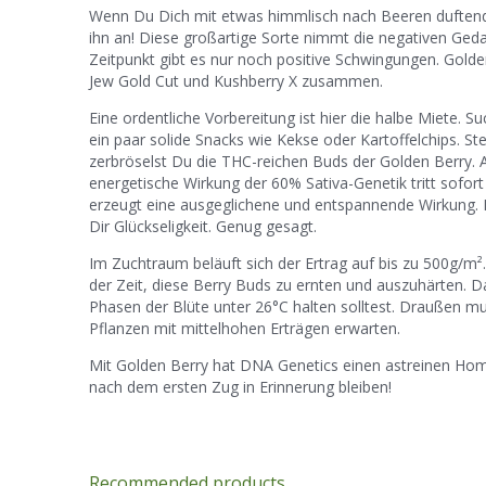
Wenn Du Dich mit etwas himmlisch nach Beeren duftende
ihn an! Diese großartige Sorte nimmt die negativen Ged
Zeitpunkt gibt es nur noch positive Schwingungen. Golden
Jew Gold Cut und Kushberry X zusammen.
Eine ordentliche Vorbereitung ist hier die halbe Miete. 
ein paar solide Snacks wie Kekse oder Kartoffelchips. St
zerbröselst Du die THC-reichen Buds der Golden Berry. 
energetische Wirkung der 60% Sativa-Genetik tritt sofor
erzeugt eine ausgeglichene und entspannende Wirkung. M
Dir Glückseligkeit. Genug gesagt.
Im Zuchtraum beläuft sich der Ertrag auf bis zu 500g/m²
der Zeit, diese Berry Buds zu ernten und auszuhärten. Da
Phasen der Blüte unter 26°C halten solltest. Draußen m
Pflanzen mit mittelhohen Erträgen erwarten.
Mit Golden Berry hat DNA Genetics einen astreinen Hom
nach dem ersten Zug in Erinnerung bleiben!
Recommended products