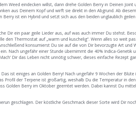
m Weed eindecken willst, dann drehe Golden Berry in Deinen Joint 
anken aus Deinem Kopf und wirft sie direkt in den Abgrund. Ab diese
 Berry ist ein Hybrid und setzt sich aus den beiden unglaublich geilen
Suche Dir ein paar geile Lieder aus, auf was auch immer Du stehst. Bes
elle den Thermostat auf „warm und kuschelig“. Wenn alles so weit pas
Anschließend konsumierst Du sie auf die von Dir bevorzugte Art und W
t ein. Nach ungefähr einer Stunde übernimmt die 40% Indica-Genetik 
ach‘ Dir das Leben nicht unnötig schwer, dieses einfache Rezept gar
. Das ist einiges an Golden Berry! Nach ungefähr 9 Wochen der Blüte i
s Profil der Terpene ist großartig, weshalb Du die Temperatur in den
uss Golden Berry im Oktober geerntet werden. Dabei kannst Du mitte
erun geschlagen. Der köstliche Geschmack dieser Sorte wird Dir noc