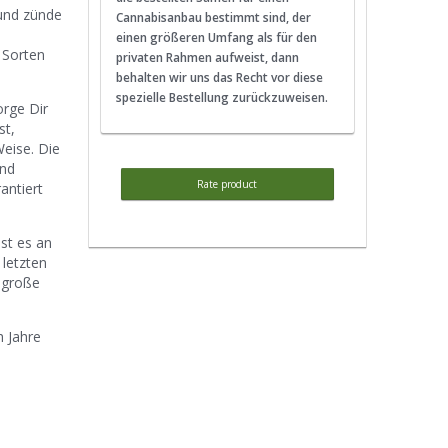
und zünde
Cannabisanbau bestimmt sind, der
m
einen größeren Umfang als für den
 Sorten
privaten Rahmen aufweist, dann
behalten wir uns das Recht vor diese
spezielle Bestellung zurückzuweisen.
orge Dir
st,
eise. Die
und
Rate product
antiert
st es an
 letzten
lgroße
h Jahre