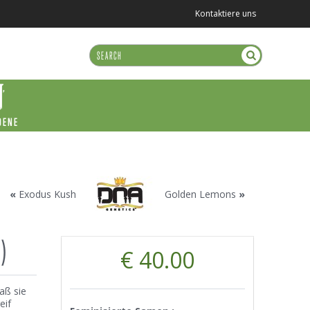
Kontaktiere uns
DENE
«
Exodus Kush
Golden Lemons
»
)
€ 40.00
aß sie
eif