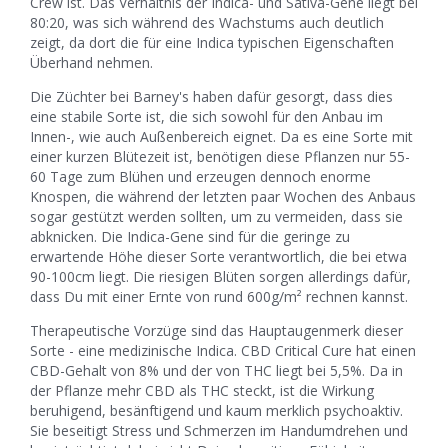
Crew ist. Das Verhältnis der Indica- und Sativa-Gene liegt bei
80:20, was sich während des Wachstums auch deutlich
zeigt, da dort die für eine Indica typischen Eigenschaften
Überhand nehmen.
Die Züchter bei Barney's haben dafür gesorgt, dass dies
eine stabile Sorte ist, die sich sowohl für den Anbau im
Innen-, wie auch Außenbereich eignet. Da es eine Sorte mit
einer kurzen Blütezeit ist, benötigen diese Pflanzen nur 55-
60 Tage zum Blühen und erzeugen dennoch enorme
Knospen, die während der letzten paar Wochen des Anbaus
sogar gestützt werden sollten, um zu vermeiden, dass sie
abknicken. Die Indica-Gene sind für die geringe zu
erwartende Höhe dieser Sorte verantwortlich, die bei etwa
90-100cm liegt. Die riesigen Blüten sorgen allerdings dafür,
dass Du mit einer Ernte von rund 600g/m² rechnen kannst.
Therapeutische Vorzüge sind das Hauptaugenmerk dieser
Sorte - eine medizinische Indica. CBD Critical Cure hat einen
CBD-Gehalt von 8% und der von THC liegt bei 5,5%. Da in
der Pflanze mehr CBD als THC steckt, ist die Wirkung
beruhigend, besänftigend und kaum merklich psychoaktiv.
Sie beseitigt Stress und Schmerzen im Handumdrehen und