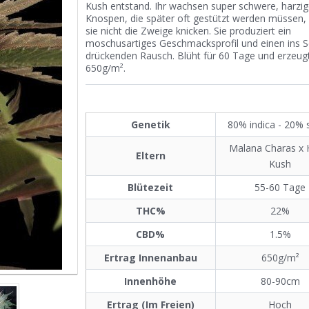
Kush entstand. Ihr wachsen super schwere, harzig
Knospen, die später oft gestützt werden müssen,
sie nicht die Zweige knicken. Sie produziert ein
moschusartiges Geschmacksprofil und einen ins S
drückenden Rausch. Blüht für 60 Tage und erzeugt
650g/m².
Genetik
80% indica - 20% 
Malana Charas x 
Eltern
Kush
Blütezeit
55-60 Tage
THC%
22%
CBD%
1.5%
Ertrag Innenanbau
650g/m²
Innenhöhe
80-90cm
Ertrag (Im Freien)
Hoch