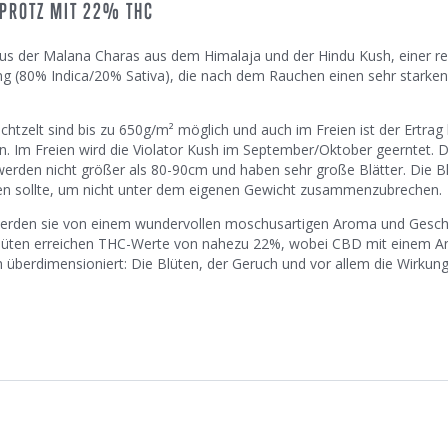
TPROTZ MIT 22% THC
aus der Malana Charas aus dem Himalaja und der Hindu Kush, einer r
ung (80% Indica/20% Sativa), die nach dem Rauchen einen sehr starken
chtzelt sind bis zu 650g/m² möglich und auch im Freien ist der Ertrag
n. Im Freien wird die Violator Kush im September/Oktober geerntet. D
werden nicht größer als 80-90cm und haben sehr große Blätter. Die B
den sollte, um nicht unter dem eigenen Gewicht zusammenzubrechen.
, werden sie von einem wundervollen moschusartigen Aroma und Ges
Blüten erreichen THC-Werte von nahezu 22%, wobei CBD mit einem An
ush überdimensioniert: Die Blüten, der Geruch und vor allem die Wirkung