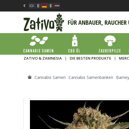
€
FÜR ANBAUER, RAUCHER
CANNABIS SAMEN
CBD ÖL
ZAUBERPILZE
ZATIVO & ZAMNESIA
|
DIE BESTEN PRODUKTE
|
MERC
Cannabis Samen
Cannabis Samenbanken
Barney