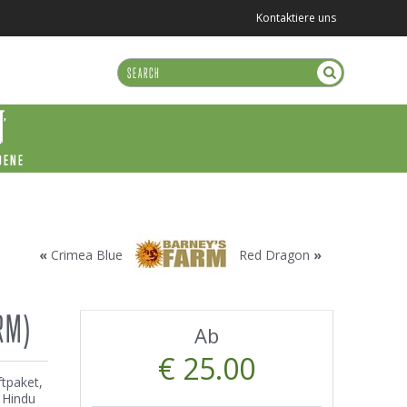
Kontaktiere uns
DENE
«
Crimea Blue
Red Dragon
»
RM)
Ab
€ 25.00
ftpaket,
 Hindu