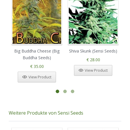
Big Buddha Cheese (Big
Shiva Skunk (Sensi Seeds)
Sk
Buddha Seeds)
€ 28.00
€ 35.00
View Product
View Product
Weitere Produkte von Sensi Seeds