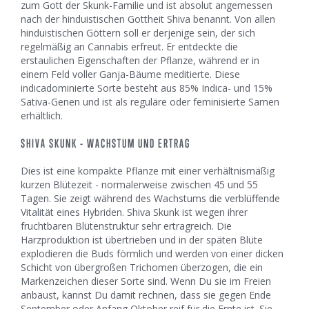
zum Gott der Skunk-Familie und ist absolut angemessen
nach der hinduistischen Gottheit Shiva benannt. Von allen
hinduistischen Göttern soll er derjenige sein, der sich
regelmäßig an Cannabis erfreut. Er entdeckte die
erstaulichen Eigenschaften der Pflanze, während er in
einem Feld voller Ganja-Bäume meditierte. Diese
indicadominierte Sorte besteht aus 85% Indica- und 15%
Sativa-Genen und ist als reguläre oder feminisierte Samen
erhältlich.
SHIVA SKUNK - WACHSTUM UND ERTRAG
Dies ist eine kompakte Pflanze mit einer verhältnismäßig
kurzen Blütezeit - normalerweise zwischen 45 und 55
Tagen. Sie zeigt während des Wachstums die verblüffende
Vitalität eines Hybriden. Shiva Skunk ist wegen ihrer
fruchtbaren Blütenstruktur sehr ertragreich. Die
Harzproduktion ist übertrieben und in der späten Blüte
explodieren die Buds förmlich und werden von einer dicken
Schicht von übergroßen Trichomen überzogen, die ein
Markenzeichen dieser Sorte sind. Wenn Du sie im Freien
anbaust, kannst Du damit rechnen, dass sie gegen Ende
September oder Anfang Oktober reif für die Ernte ist. Sie