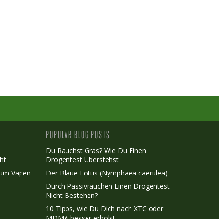
POPULAR BLOG POSTS
Du Rauchst Gras? Wie Du Einen
ht
Drogentest Überstehst
Zum Vapen
Der Blaue Lotus (Nymphaea caerulea)
Durch Passivrauchen Einen Drogentest
r
Nicht Bestehen?
10 Tipps, wie Du Dich nach XTC oder
MDMA besser erholst