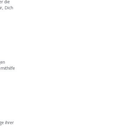
r die
r, Dich
gen
mithilfe
.
e ihrer