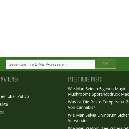
OK
RMATIONEN
LATEST BLOG POSTS
Wie Man Seinen Eigenen Magic
Mushrooms Sporenabdruck Mac
nen über Zativo
Was Ist Die Beste Temperatur 
ukte
Von Cannabis?
kte
Wie Man Salvia Divinorum Siche
Verwendet
Wie Man Kratom-Tee Zubereitet