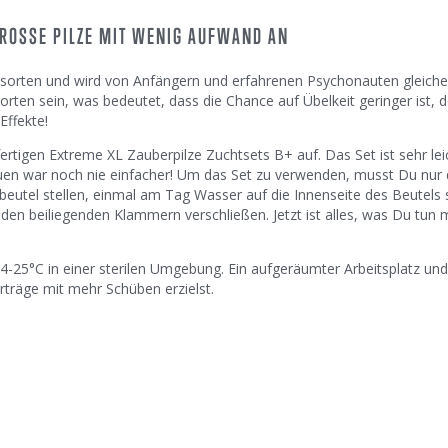
ROSSE PILZE MIT WENIG AUFWAND AN
ilzsorten und wird von Anfängern und erfahrenen Psychonauten gleic
rten sein, was bedeutet, dass die Chance auf Übelkeit geringer ist, do
Effekte!
tigen Extreme XL Zauberpilze Zuchtsets B+ auf. Das Set ist sehr lei
ubauen war noch nie einfacher! Um das Set zu verwenden, musst Du nur
erbeutel stellen, einmal am Tag Wasser auf die Innenseite des Beutels
 den beiliegenden Klammern verschließen. Jetzt ist alles, was Du tun 
-25°C in einer sterilen Umgebung. Ein aufgeräumter Arbeitsplatz un
träge mit mehr Schüben erzielst.