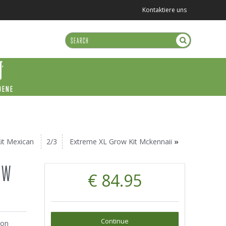
Kontaktiere uns
DENE
it Mexican
2/3
Extreme XL Grow Kit Mckennaii
»
OW
€ 84.95
Continue
von