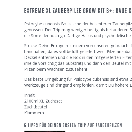
EXTREME XL ZAUBERPILZE GROW KIT B+: BAUE G
Psilocybe cubensis B+ ist eine der beliebteren Zauberp
genossen. Der Trip mag weniger heftig als bei anderen So
die Sorte dennoch großartige Hallus und psychedelische 
Stocke Deine Erträge mit einem von unseren gebrauchsfer
handhaben, da es voll befüllt geliefert wird. Pilze anz
Deckel entfernen und die Box in den mitgelieferten Filt
(meide vorsichtig das Substrat) und dann den Beutel mit
Pilzen beim Wachsen zuzusehen!
Das beste Umgebung für Psilocybe cubensis sind etwa 24
Werkzeuge sind dringend empfohlen, damit Du höhere Er
Inhalt:
2100ml XL Zuchtset
Zuchtbeutel
Klammern
6 TIPPS FÜR DEINEN ERSTEN TRIP AUF ZAUBERPILZEN