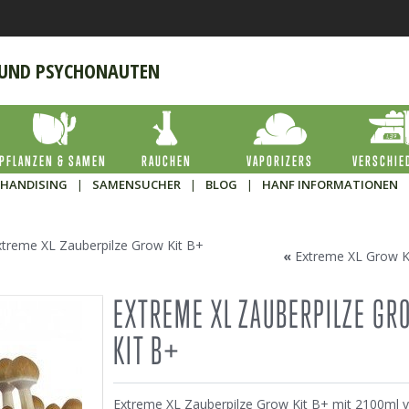
 UND PSYCHONAUTEN
PFLANZEN & SAMEN
RAUCHEN
VAPORIZERS
VERSCHIE
HANDISING
|
SAMENSUCHER
|
BLOG
|
HANF INFORMATIONEN
xtreme XL Zauberpilze Grow Kit B+
«
Extreme XL Grow K
EXTREME XL ZAUBERPILZE GR
KIT B+
Extreme XL Zauberpilze Grow Kit B+ mit 2100ml 