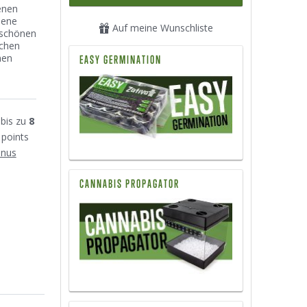
enen
hene
Auf meine Wunschliste
rschönen
ichen
nen
EASY GERMINATION
bis zu
8
 points
onus
CANNABIS PROPAGATOR