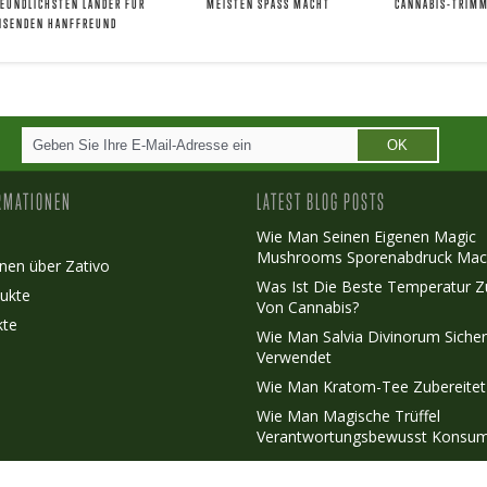
EUNDLICHSTEN LÄNDER FÜR
MEISTEN SPASS MACHT
CANNABIS-TRIMM
EISENDEN HANFFREUND
OK
RMATIONEN
LATEST BLOG POSTS
Wie Man Seinen Eigenen Magic
Mushrooms Sporenabdruck Mac
nen über Zativo
Was Ist Die Beste Temperatur 
ukte
Von Cannabis?
kte
Wie Man Salvia Divinorum Siche
Verwendet
Wie Man Kratom-Tee Zubereitet
Wie Man Magische Trüffel
Verantwortungsbewusst Konsum