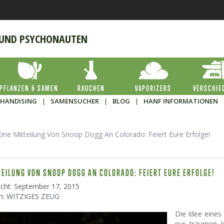
 UND PSYCHONAUTEN
PFLANZEN & SAMEN
RAUCHEN
VAPORIZERS
VERSCHIE
HANDISING
|
SAMENSUCHER
|
BLOG
|
HANF INFORMATIONEN
Eine Mitteilung Von Snoop Dogg An Colorado: Feiert Eure Erfolge!
TEILUNG VON SNOOP DOGG AN COLORADO: FEIERT EURE ERFOLGE!
licht: September 17, 2015
n:
WITZIGES ZEUG
Die Idee eines
nur träumen k