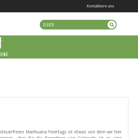
Kontaktiere uns
DENE
 steuerfreien Marihuana Feiertags ist etwas von dem wir hier
önnen, aber für die Bewohner von Colorado ist es eine