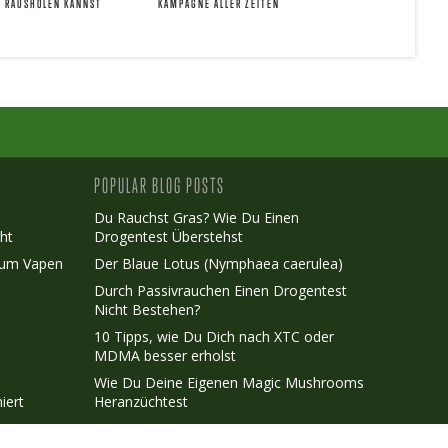
 RAUSHOLEN KANNST
KAMPAGNE ALLER ZEITEN
POPULAR BLOG POSTS
Du Rauchst Gras? Wie Du Einen
ht
Drogentest Überstehst
Zum Vapen
Der Blaue Lotus (Nymphaea caerulea)
Durch Passivrauchen Einen Drogentest
r
Nicht Bestehen?
10 Tipps, wie Du Dich nach XTC oder
MDMA besser erholst
Wie Du Deine Eigenen Magic Mushrooms
iert
Heranzüchtest