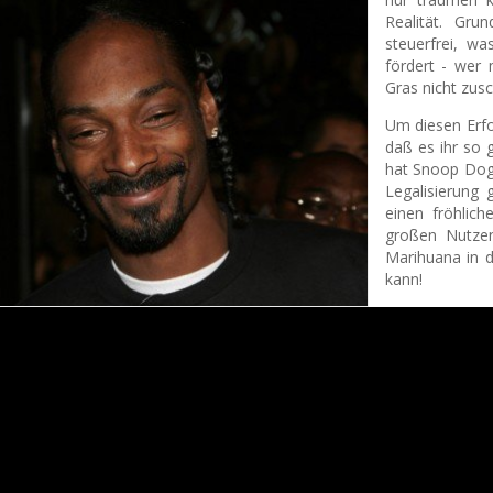
Realität. Gru
steuerfrei, w
fördert - wer 
Gras nicht zus
Um diesen Erfo
daß es ihr so 
hat Snoop Dogg
Legalisierung 
einen fröhlic
großen Nutzen
Marihuana in 
kann!