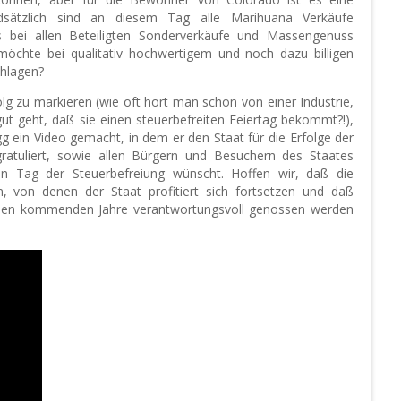
ndsätzlich sind an diesem Tag alle Marihuana Verkäufe
as bei allen Beteiligten Sonderverkäufe und Massengenuss
möchte bei qualitativ hochwertigem und noch dazu billigen
chlagen?
lg zu markieren (wie oft hört man schon von einer Industrie,
gut geht, daß sie einen steuerbefreiten Feiertag bekommt?!),
 ein Video gemacht, in dem er den Staat für die Erfolge der
gratuliert, sowie allen Bürgern und Besuchern des Staates
hen Tag der Steuerbefreiung wünscht. Hoffen wir, daß die
, von denen der Staat profitiert sich fortsetzen und daß
den kommenden Jahre verantwortungsvoll genossen werden