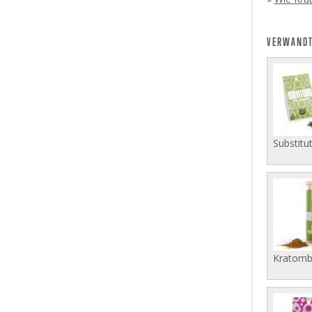
VERWANDT
Substitut
Kratombl