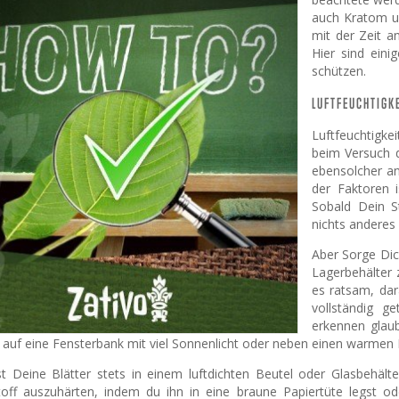
auch Kratom u
mit der Zeit a
Hier sind eini
schützen.
LUFTFEUCHTIGKE
Luftfeuchtigke
beim Versuch 
ebensolcher an
der Faktoren 
Sobald Dein S
nichts anderes 
Aber Sorge Dic
Lagerbehälter 
es ratsam, dar
vollständig g
erkennen glaub
t auf eine Fensterbank mit viel Sonnenlicht oder neben einen warmen 
st Deine Blätter stets in einem luftdichten Beutel oder Glasbehäl
off auszuhärten, indem du ihn in eine braune Papiertüte legst o