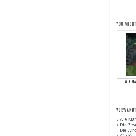
YOU MIGHT
WIE M
VERWANDT
»
Wie Man
»
Die Ges
»
Die Wir
»
Wie Kra