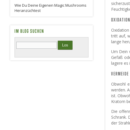
sicherzus
Wie Du Deine Eigenen Magic Mushrooms
Feuchtigk
Heranzüchtest
OXIDATIO
Oxidation
IM BLOG SUCHEN
tritt auf
lange heru
Um Dein w
Gefäß ode
lagere es
VERMEIDE
Obwohl es
werden. A
ist. Obwoh
Kratom be
Die offen
Schrank. 
der Strah