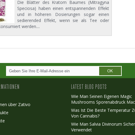
Die Blätter des Kratom Baumes (Mitragyna
Speciosa) haben einen entspannenden Effekt
und in höheren Dosierungen sogar einen
sedierended Effekt, wenn sie als Tee oder
onsumiert werden....
OK
RMATIONEN
LATEST BLOG POSTS
Wie Man Seinen Eigenen Magic
Mushrooms Sporenabdruck Mac
nen über Zativo
Was Ist Die Beste Temperatur 
ukte
Von Cannabis?
kte
Wie Man Salvia Divinorum Siche
Verwendet