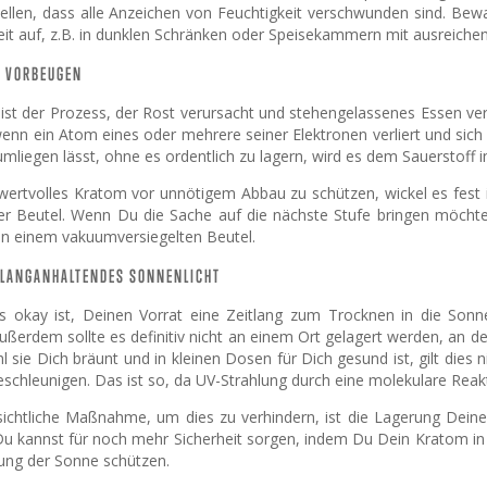
tellen, dass alle Anzeichen von Feuchtigkeit verschwunden sind. B
eit auf, z.B. in dunklen Schränken oder Speisekammern mit ausreichend
N VORBEUGEN
 ist der Prozess, der Rost verursacht und stehengelassenes Essen ver
, wenn ein Atom eines oder mehrere seiner Elektronen verliert und s
mliegen lässt, ohne es ordentlich zu lagern, wird es dem Sauerstoff 
ertvolles Kratom vor unnötigem Abbau zu schützen, wickel es fest in 
r Beutel. Wenn Du die Sache auf die nächste Stufe bringen möchtes
 in einem vakuumversiegelten Beutel.
 LANGANHALTENDES SONNENLICHT
 okay ist, Deinen Vorrat eine Zeitlang zum Trocknen in die Sonne 
ußerdem sollte es definitiv nicht an einem Ort gelagert werden, an d
l sie Dich bräunt und in kleinen Dosen für Dich gesund ist, gilt dies 
schleunigen. Das ist so, da UV-Strahlung durch eine molekulare Reak
sichtliche Maßnahme, um dies zu verhindern, ist die Lagerung Dein
Du kannst für noch mehr Sicherheit sorgen, indem Du Dein Kratom in 
lung der Sonne schützen.