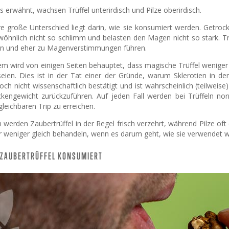
s erwähnt, wachsen Trüffel unterirdisch und Pilze oberirdisch.
e große Unterschied liegt darin, wie sie konsumiert werden. Getro
ewöhnlich nicht so schlimm und belasten den Magen nicht so stark. 
n und eher zu Magenverstimmungen führen.
em wird von einigen Seiten behauptet, dass magische Trüffel weniger 
eien. Dies ist in der Tat einer der Gründe, warum Sklerotien in de
ch nicht wissenschaftlich bestätigt und ist wahrscheinlich (teilweis
kengewicht zurückzuführen. Auf jeden Fall werden bei Trüffeln 
gleichbaren Trip zu erreichen.
werden Zaubertrüffel in der Regel frisch verzehrt, während Pilze of
 weniger gleich behandeln, wenn es darum geht, wie sie verwendet w
 ZAUBERTRÜFFEL KONSUMIERT