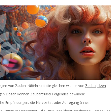
ngen von Zaubertrüffeln sind die gleichen wie die von
Zauberpilzen
.
igen Dosen können Zaubertrüffel Folgendes bewirken:
iche Empfindungen, die Nervosität oder Aufregung ähneln
kte Sinneswahrnehmung – die Welt kann klarer erscheinen; Farben und