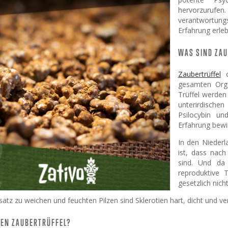
hervorzurufen
verantwortung
Erfahrung erle
WAS SIND ZAU
Zaubertrüffel
o
gesamten Orga
Trüffel werden
unterirdischen
Psilocybin un
Erfahrung bewi
In den Niederl
ist, dass nach
sind. Und da 
reproduktive 
gesetzlich nich
tz zu weichen und feuchten Pilzen sind Sklerotien hart, dicht und ve
EN ZAUBERTRÜFFEL?