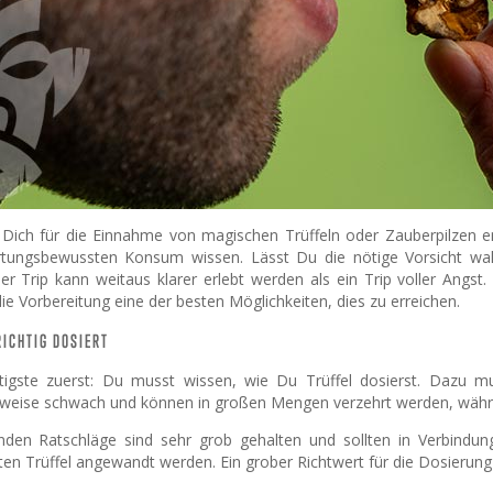
ich für die Einnahme von magischen Trüffeln oder Zauberpilzen en
tungsbewussten Konsum wissen. Lässt Du die nötige Vorsicht walten
ier Trip kann weitaus klarer erlebt werden als ein Trip voller Ang
t die Vorbereitung eine der besten Möglichkeiten, dies zu erreichen.
ICHTIG DOSIERT
igste zuerst: Du musst wissen, wie Du Trüffel dosierst. Dazu m
sweise schwach und können in großen Mengen verzehrt werden, währen
nden Ratschläge sind sehr grob gehalten und sollten in Verbindu
n Trüffel angewandt werden. Ein grober Richtwert für die Dosierung v