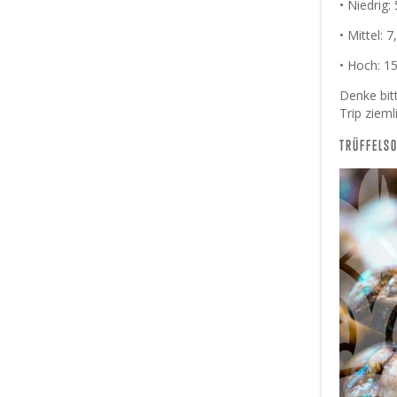
• Niedrig:
• Mittel: 
• Hoch: 1
Denke bit
Trip zieml
TRÜFFELS