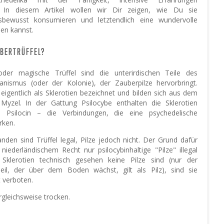
. In diesem Artikel wollen wir Dir zeigen, wie Du sie
sbewusst konsumieren und letztendlich eine wundervolle
ben kannst.
BERTRÜFFEL?
der magische Trüffel sind die unterirdischen Teile des
nismus (oder der Kolonie), der Zauberpilze hervorbringt.
 eigentlich als Sklerotien bezeichnet und bilden sich aus dem
 Myzel. In der Gattung Psilocybe enthalten die Sklerotien
d Psilocin – die Verbindungen, die eine psychedelische
rken.
anden sind Trüffel legal, Pilze jedoch nicht. Der Grund dafür
 niederländischem Recht nur psilocybinhaltige "Pilze" illegal
Sklerotien technisch gesehen keine Pilze sind (nur der
Teil, der über dem Boden wächst, gilt als Pilz), sind sie
t verboten.
rgleichsweise trocken.