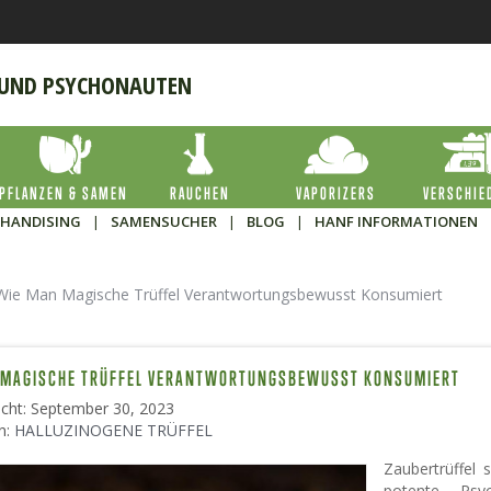
 UND PSYCHONAUTEN
PFLANZEN & SAMEN
RAUCHEN
VAPORIZERS
VERSCHIE
HANDISING
|
SAMENSUCHER
|
BLOG
|
HANF INFORMATIONEN
Wie Man Magische Trüffel Verantwortungsbewusst Konsumiert
 MAGISCHE TRÜFFEL VERANTWORTUNGSBEWUSST KONSUMIERT
licht: September 30, 2023
n:
HALLUZINOGENE TRÜFFEL
Zaubertrüffel 
potente Psyc