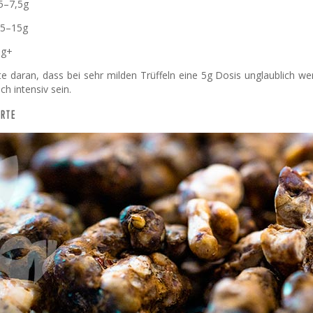
 5–7,5g
7,5–15g
5g+
te daran, dass bei sehr milden Trüffeln eine 5g Dosis unglaublich we
ich intensiv sein.
ORTE