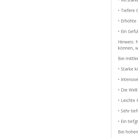
• Tiefere
• Erhöhte
• Ein Gef
Hinweis: 
können, wa
Bei mittl
• Starke 
• Intensi
• Die Wel
• Leichte
• Sehr ti
• Ein tief
Bei hohen