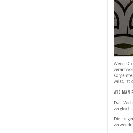
Wenn Du D
verantwor
sorgenfre
willst, is
WIE MAN R
Das Wicht
vergleich
Die folge
verwendete