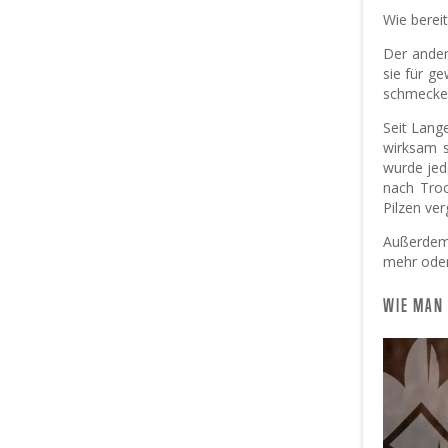
Wie bereit
Der ander
sie für g
schmecke
Seit Lang
wirksam s
wurde jedo
nach Troc
Pilzen ver
Außerdem 
mehr oder
WIE MAN